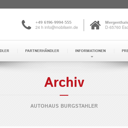
+49 6196-9994-555
Mergenthale
24 h info@mobilsein.de
D-65760 Es
DLER
PARTNERHÄNDLER
INFORMATIONEN
PR
Archiv
AUTOHAUS BURGSTAHLER