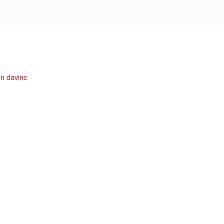
von
davinc