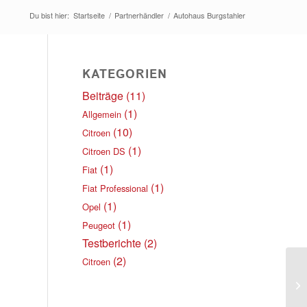
Du bist hier:
Startseite
/
Partnerhändler
/
Autohaus Burgstahler
KATEGORIEN
Beiträge
(11)
(1)
Allgemein
(10)
Citroen
(1)
Citroen DS
(1)
Fiat
(1)
Fiat Professional
(1)
Opel
(1)
Peugeot
Testberichte
(2)
(2)
Citroen
AH